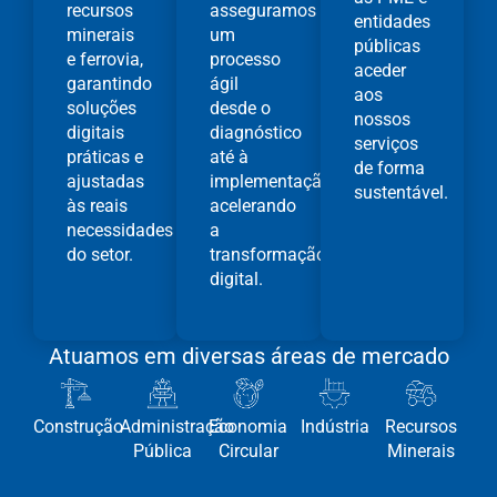
recursos
asseguramos
entidades
minerais
um
públicas
e ferrovia,
processo
aceder
garantindo
ágil
aos
soluções
desde o
nossos
digitais
diagnóstico
serviços
práticas e
até à
de forma
ajustadas
implementação,
sustentável.
às reais
acelerando
necessidades
a
do setor.
transformação
digital.
Atuamos em diversas áreas de mercado
Construção
Administração
Economia
Indústria
Recursos
Pública
Circular
Minerais