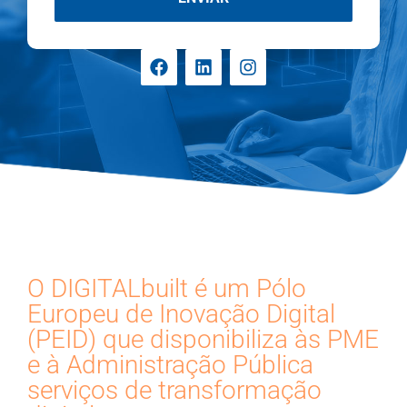
O DIGITALbuilt é um Pólo
Europeu de Inovação Digital
(PEID) que disponibiliza às PME
e à Administração Pública
serviços de transformação