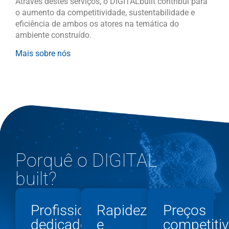
Através destes serviços, o DIGITALbuilt contribui para
o aumento da competitividade, sustentabilidade e
eficiência de ambos os atores na temática do
ambiente construído.
Mais sobre nós
Porquê o DIGITAL
built?
Profissionais
Rapidez
Preços
dedicados,
e
competiti