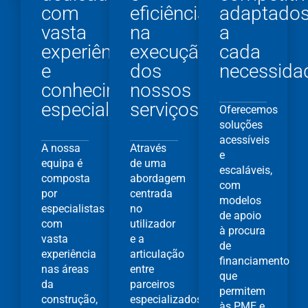
com
eficiência
adaptado
vasta
na
a
experiência
execução
cada
e
dos
necessida
conhecimento
nossos
especializado.
serviços
Oferecemos
soluções
acessíveis
A nossa
Através
e
equipa é
de uma
escaláveis,
composta
abordagem
com
por
centrada
modelos
especialistas
no
de apoio
com
utilizador
à procura
vasta
e a
de
experiência
articulação
financiamento
nas áreas
entre
que
da
parceiros
permitem
construção,
especializados,
às PME e