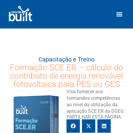
Capacitação e Treino
Formação SCE.ER – cálculo do
contributo de energia renovável
fotovoltaica para PES ou GES
Visa fornecer aos
formandos competências
ao nível da utilização da
aplicação SCE.ER da DGEG
PARTILHAR ESTA PÁGINA