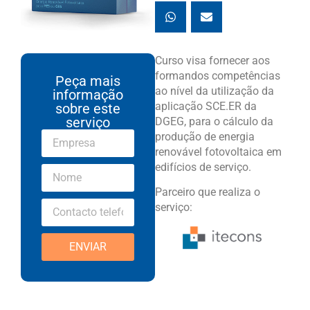
Curso visa fornecer aos
formandos competências
Peça mais
ao nível da utilização da
informação
aplicação SCE.ER da
sobre este
serviço
DGEG, para o cálculo da
produção de energia
renovável fotovoltaica em
edifícios de serviço.
Parceiro que realiza o
serviço:
ENVIAR