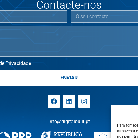
Contacte-nos
 de Privacidade
ENVIAR
info@digitalbuilt.pt
Para fornec
armazenar e
nos permiti