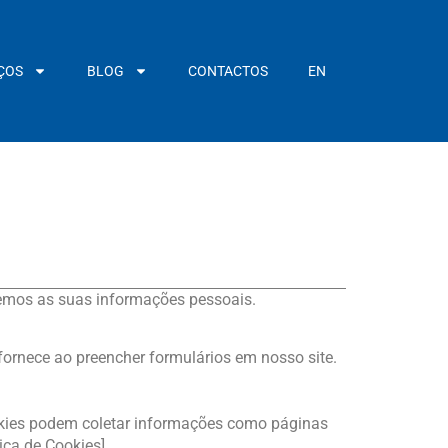
ÇOS
BLOG
CONTACTOS
EN
gemos as suas informações pessoais.
ornece ao preencher formulários em nosso site.
cookies podem coletar informações como páginas
ica de Cookies].