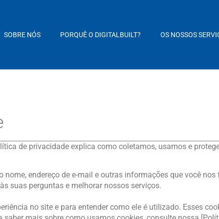
SOBRE NÓS
PORQUÊ O DIGITALBUILT?
OS NOSSOS SERVI
e
olítica de privacidade explica como coletamos, usamos e prote
nome, endereço de e-mail e outras informações que você nos f
 às suas perguntas e melhorar nossos serviços.
eriência no site e para entender como ele é utilizado. Esses 
a saber mais sobre como usamos cookies, consulte nossa [Polít