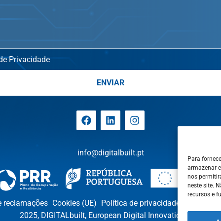
 de Privacidade
ENVIAR
info@digitalbuilt.pt
Para fornec
armazenar e
nos permiti
neste site. 
recursos e f
e reclamações
Cookies (UE)
Política de privacidade
Avisos Le
2025, DIGITALbuilt, European Digital Innovation Hub