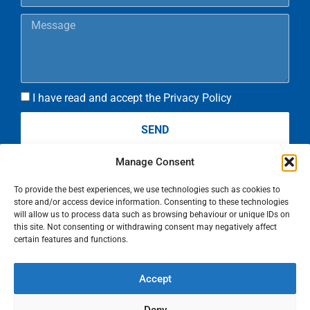
I have read and accept the Privacy Policy
SEND
Manage Consent
To provide the best experiences, we use technologies such as cookies to
store and/or access device information. Consenting to these technologies
will allow us to process data such as browsing behaviour or unique IDs on
info@digitalbuilt.pt
this site. Not consenting or withdrawing consent may negatively affect
certain features and functions.
Accept
Complaints book
Cookies (UE)
Privacy Policy
Legal notices
PT
Deny