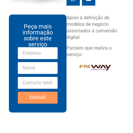
Apoio à definição de
modelos de negócio
Peça mais
associados à conversão
informação
digital.
sobre este
serviço
Parceiro que realiza o
serviço:
ENVIAR