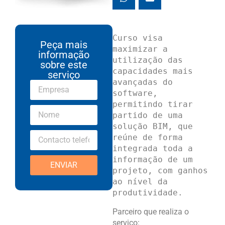
Curso visa 
Peça mais
maximizar a 
informação
utilização das 
sobre este
capacidades mais 
serviço
avançadas do 
software, 
permitindo tirar 
partido de uma 
solução BIM, que 
reúne de forma 
integrada toda a 
informação de um 
ENVIAR
projeto, com ganhos 
ao nível da 
produtividade.
Parceiro que realiza o
serviço: