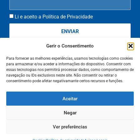
Li e aceito a Política de Privacidade
ENVIAR
Gerir o Consentimento
Para fornecer as melhores experiências, usamos tecnologias como cookies
para armazenar e/ou aceder a informações do dispositivo. Consentir com
essas tecnologias nos permitirá processar dados, como comportamento de
info@digitalbuilt.pt
navegação ou IDs exclusivos neste site. Não consentir ou retirar o
consentimento pode afetar negativamante certos recursos e funções.
Aceitar
Livro de reclamações
Cookies (UE)
Política de privacidade
Avisos Legais
EN
Negar
2025, DIGITALbuilt, European Digital Innovation Hub
Ver preferências